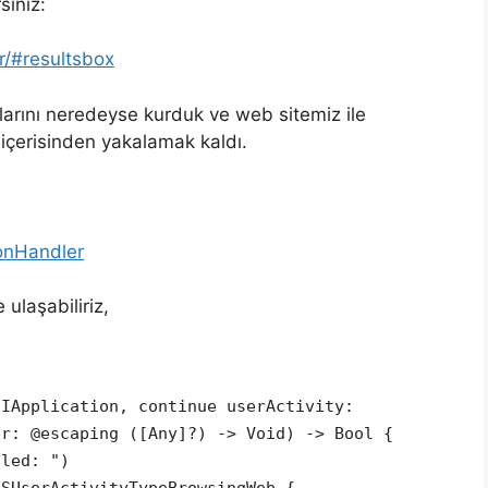
siniz:
r/#resultsbox
arını neredeyse kurduk ve web sitemiz ile
içerisinden yakalamak kaldı.
ionHandler
ulaşabiliriz,
UIApplication, continue userActivity:
er: @escaping ([Any]?) -> Void) -> Bool {
lled: ")
NSUserActivityTypeBrowsingWeb {