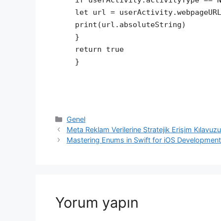
let url = userActivity.webpageUR
print(url.absoluteString)
}
return true
}
Kategoriler
Genel
Meta Reklam Verilerine Stratejik Erişim Kılavuzu:
Mastering Enums in Swift for iOS Developmen
Yorum yapın