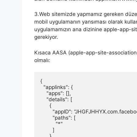
3.Web sitemizde yapmamız gereken düzenl
mobil uygulamanın yansıması olarak kullan
uygulamamızın ana dizinine apple-app-sit
gerekiyor.
Kısaca AASA (apple-app-site-association)
olmalı:
{
  "applinks": {
    "apps": [],
    "details": [
      {
        "appID": “JHGFJHHYX.com.facebo
        "paths": [
          "*"
        ]
      }