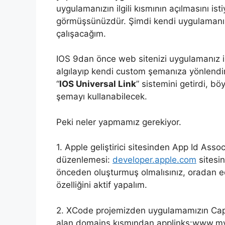
uygulamanızın ilgili kısmının açılmasını i
görmüşsünüzdür. Şimdi kendi uygulamanızd
çalışacağım.
IOS 9dan önce web sitenizi uygulamanız i
algılayıp kendi custom şemanıza yönlendir
“
IOS Universal Link
” sistemini getirdi, bö
şemayı kullanabilecek.
Peki neler yapmamız gerekiyor.
1. Apple geliştirici sitesinden App Id Ass
düzenlemesi:
developer.apple.com
sitesi
önceden oluşturmuş olmalısınız, oradan 
özelliğini aktif yapalım.
2. XCode projemizden uygulamamızın Capab
alan domains kısmından applinks:www.my