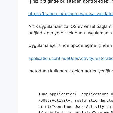
işiniz bittiğinde bu siteden kontrol edebilir
https://branch.io/resources/aasa-validato
Artık uygulamamıza IOS evrensel bağlantıl
bağladık geriye bir tek bunu uygulamanın 
Uygulama içerisinde appdelegate içinden
application:continueUserActivity:restorat
metodunu kullanarak gelen adres içeriğine 
func application(_ application: 
NSUserActivity, restorationHandl
print("Continue User Activity ca
if userActivity.activityType == 